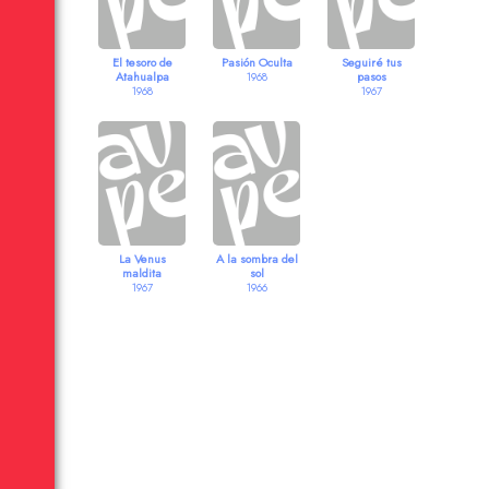
El tesoro de
Pasión Oculta
Seguiré tus
Atahualpa
pasos
1968
1968
1967
La Venus
A la sombra del
maldita
sol
1967
1966