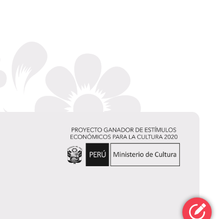
Juan
Ojeda