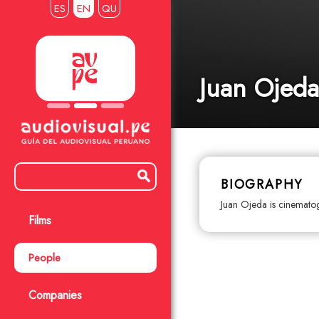
ES
EN
QU
Juan Ojeda
BIOGRAPHY
Juan Ojeda is cinemato
Films
People
Companies