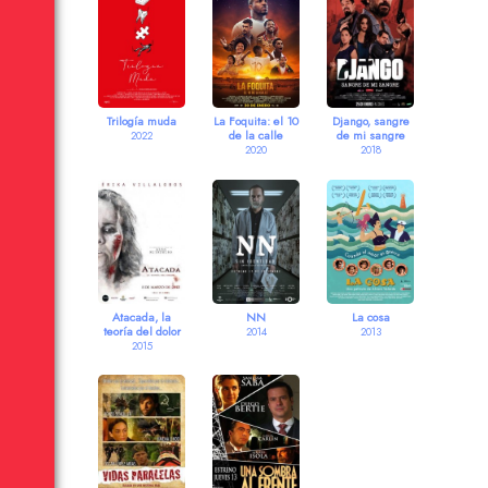
Trilogía muda
La Foquita: el 10
Django, sangre
de la calle
de mi sangre
2022
2020
2018
Atacada, la
NN
La cosa
teoría del dolor
2014
2013
2015