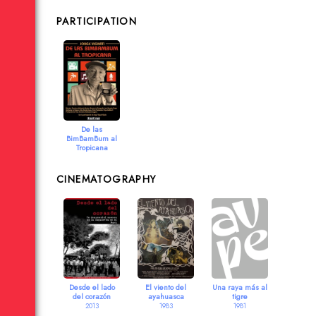
PARTICIPATION
De las
BimBamBum al
Tropicana
2017
CINEMATOGRAPHY
Desde el lado
El viento del
Una raya más al
del corazón
ayahuasca
tigre
2013
1983
1981