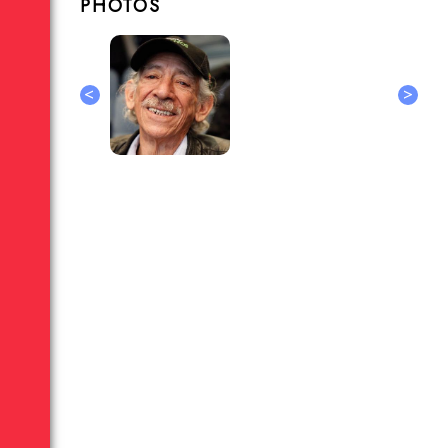
PHOTOS
<
>