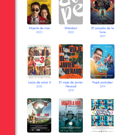
Muerto de risa
Wändari
El corazón de la
luna
2023
2022
2021
Locos de amor 3
El viaje de Javier
Papá youtuber
Heraud
2020
2019
2019