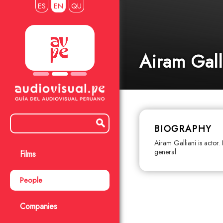
ES
EN
QU
Airam Gall
BIOGRAPHY
Airam Galliani is actor.
general.
Films
People
Companies