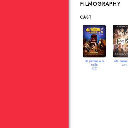
FILMOGRAPHY
CAST
De patitas a la
Me haces
calle
2017
2020