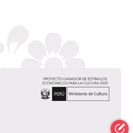
Airam
Galliani