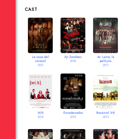
CAST
La casa del
Aj! Zombies
Av. Larco, la
caracol
película
2018
2021
2017
Wik
Encadenados
Rocanrol '68
2016
2015
2013