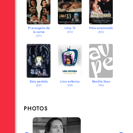
El evangelio de
Lima 13
Polvo enamorado
la carne
2012
2003
2013
Bala perdida
Lima enferma
Bendito Xeas
2001
1999
1996
PHOTOS