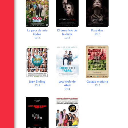
La peor de mis
El beneficio de
Poseídas
bodas
la duda
2015
2016
2015
Japy Ending
Loco cielo de
Quizás mañana
Abril
2014
2013
2014