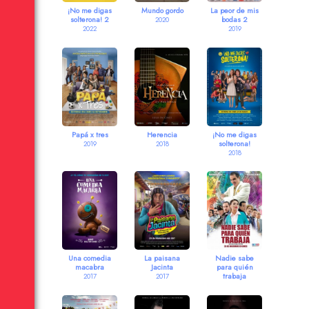
¡No me digas
Mundo gordo
La peor de mis
solterona! 2
bodas 2
2020
2022
2019
Papá x tres
Herencia
¡No me digas
solterona!
2019
2018
2018
Una comedia
La paisana
Nadie sabe
macabra
Jacinta
para quién
trabaja
2017
2017
2017