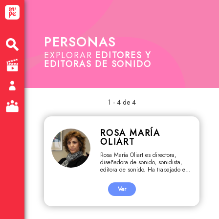
PERSONAS
EXPLORAR
EDITORES Y
EDITORAS DE SONIDO
1 - 4 de 4
ROSA MARÍA
OLIART
Rosa María Oliart es directora,
diseñadora de sonido, sonidista,
editora de sonido. Ha trabajado en
Trilogía muda, Pakucha,
Autoerótica, LXI (61), Guerrero,
Ver
Solos, Rosa Chumbe, 1509
Operación Victoria, Desde el
sonido, Un marciano llamado deseo,
La vida es una sola.