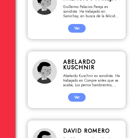
Guillermo Palacios Pareja es
sonidista. Ha trabajado en
Samichay, en busca de la felicidad,
Kukama, la lengua de mis abuelos,
El inca, la boba y el hijo del
Ver
ladrón, Último recurso, Ojos de
perro, Paco Yunque.
ABELARDO
KUSCHNIR
Abelardo Kuschnir es sonidista. Ha
trabajado en Compre antes que se
acabe, Los perros hambrientos,
Kuntur Wachana.
Ver
DAVID ROMERO