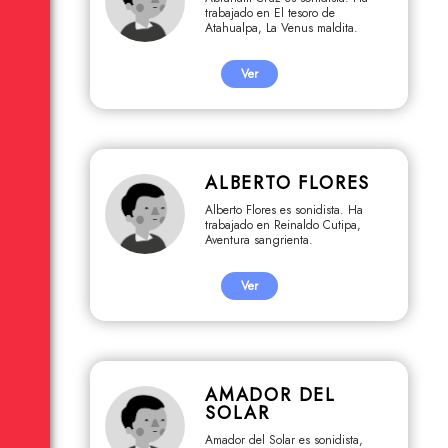
Pisco, Encierro, Alienados, Los
trabajado en El tesoro de
amigos de antes, Sin resplandor.
Atahualpa, La Venus maldita.
Ver
ALBERTO FLORES
Alberto Flores es sonidista. Ha
trabajado en Reinaldo Cutipa,
Aventura sangrienta.
Ver
AMADOR DEL
SOLAR
Amador del Solar es sonidista,