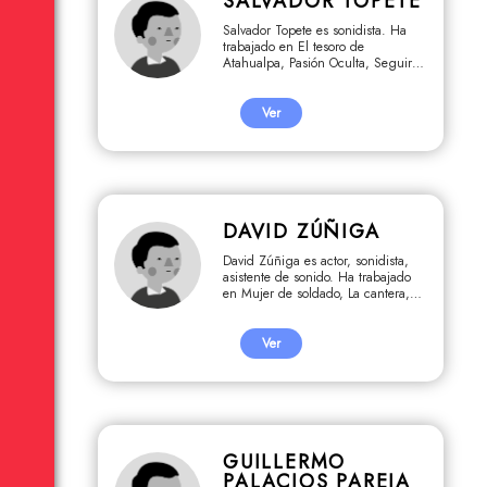
SALVADOR TOPETE
Salvador Topete es sonidista. Ha
trabajado en El tesoro de
Atahualpa, Pasión Oculta, Seguiré
tus pasos, La Venus maldita, A la
sombra del sol.
Ver
DAVID ZÚÑIGA
David Zúñiga es actor, sonidista,
asistente de sonido. Ha trabajado
en Mujer de soldado, La cantera, El
viaje de Javier Heraud, Como
jugando, Todos somos estrellas,
Pareciera que amanece, El rincón
Ver
de los inocentes, Días de Santiago,
El Enigma de Santos, Juliana.
GUILLERMO
PALACIOS PAREJA