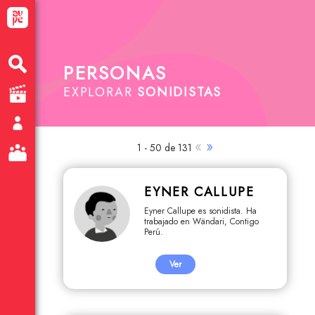
PERSONAS
EXPLORAR
SONIDISTAS
«
»
1 - 50 de 131
EYNER CALLUPE
Eyner Callupe es sonidista. Ha
trabajado en Wändari, Contigo
Perú.
Ver