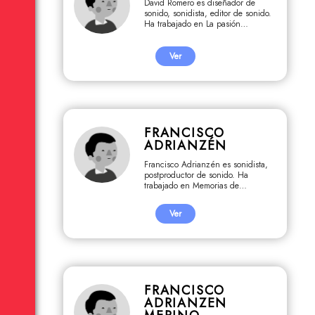
David Romero es diseñador de
sonido, sonidista, editor de sonido.
Ha trabajado en La pasión
artesanal, Volver a ver, Destiempo,
Desde el lado del corazón, El
rincón de los inocentes.
Ver
FRANCISCO
ADRIANZÉN
Francisco Adrianzén es sonidista,
postproductor de sonido. Ha
trabajado en Memorias de
Uchuraccay, El rincón de los
inocentes, Amores desesperados.
Ver
FRANCISCO
ADRIANZEN