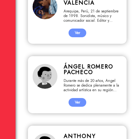
VALENCIA
Arequipa, Perú, 21 de septiembre
de 1998. Sonidista, músico y
comunicador social. Editor y
director creativo publicitario.
Ver
ÁNGEL ROMERO
PACHECO
Durante más de 20 años, Ángel
Romero se dedica plenamente a la
actividad artística en su región
natal, el Cusco. Su formación
básicamente es autodidacta pero
Ver
también la complementó en
algunos talleres de Cine que se
dictaron en algunas regiones del
Perú y Lima, básicamente, pero su
mérito es también haber trabajado
bajo la dirección de destacados
directores de cine y realizadores
ANTHONY
peruanos. Sus estudios realizados