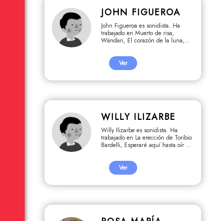
JOHN FIGUEROA
John Figueroa es sonidista. Ha
trabajado en Muerto de risa,
Wändari, El corazón de la luna,
Locos de amor 3, El viaje de Javier
Heraud, Papá youtuber, Contigo
Perú, Volver a ver, Origami,
Ver
Cebiche de tiburón, La huida
silenciosa.
WILLY ILIZARBE
Willy Ilizarbe es sonidista. Ha
trabajado en La erección de Toribio
Bardelli, Esperaré aquí hasta oír mi
nombre, La restauración, Círculo de
tiza, El viaje de Javier Heraud, La
revolución y la tierra, La chucha
Ver
perdida de los incas, Donde
duermen los sueños, Tren de
juguete.