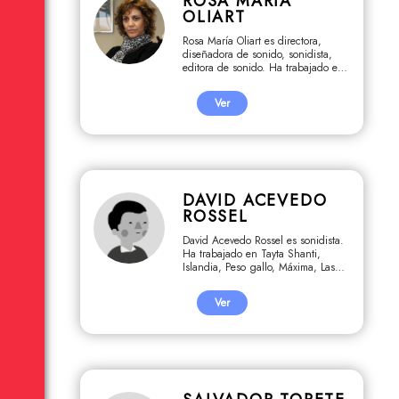
ROSA MARÍA
OLIART
Rosa María Oliart es directora,
diseñadora de sonido, sonidista,
editora de sonido. Ha trabajado en
Trilogía muda, Pakucha,
Autoerótica, LXI (61), Guerrero,
Ver
Solos, Rosa Chumbe, 1509
Operación Victoria, Desde el
sonido, Un marciano llamado deseo,
La vida es una sola.
DAVID ACEVEDO
ROSSEL
David Acevedo Rossel es sonidista.
Ha trabajado en Tayta Shanti,
Islandia, Peso gallo, Máxima, Las
hijas de Nantu, Sin título, El
monopolio de la estupidez, Mayolo,
Ver
Pueblo Viejo, La huida silenciosa.